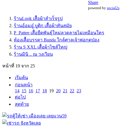
Share
powered by
social2s
ร้านLook เสื้อผ้าสำเร็จรูป
ร้านอ้อมอู๋ บูติก เสื้อผ้าทันสมัย
P_Pattee เสื้อยืดพันธุ์ใหม่ลวดลายไม่เหมือนใคร
ห้องเสื้อบรรดา Bunda ใกล้ศาลเจ้าพ่อกุดป่อง
ร้าน S XXL เสื้อผ้าไซส์ใหญ่
ร้านมินิ .. ณ วงเวียน
หน้าที่ 19 จาก 25
เริ่มต้น
ก่อนหน้า
14
15
16
17
18
19
20
21
22
23
ต่อไป
สุดท้าย