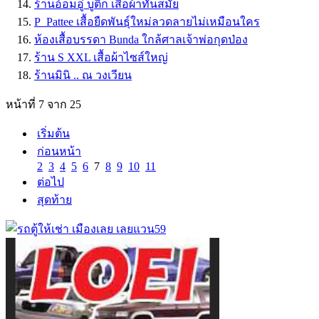
ร้านอ้อมอู๋ บูติก เสื้อผ้าทันสมัย
P_Pattee เสื้อยืดพันธุ์ใหม่ลวดลายไม่เหมือนใคร
ห้องเสื้อบรรดา Bunda ใกล้ศาลเจ้าพ่อกุดป่อง
ร้าน S XXL เสื้อผ้าไซส์ใหญ่
ร้านมินิ .. ณ วงเวียน
หน้าที่ 7 จาก 25
เริ่มต้น
ก่อนหน้า
2
3
4
5
6
7
8
9
10
11
ต่อไป
สุดท้าย