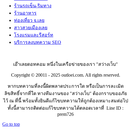
ร้านรถเข็น-ริมทาง
ร้านอาหาร
ท่องเที่ยว จ.เลย
สาวสวยเมืองเลย
โรงแรมและรีสอร์ท
บริการลงบทความ SEO
เอ๊าเลยดอทคอม หนึ่งในเครือข่ายของเรา "สว่างเว็บ"
Copyright © 20011 - 2025 outloei.com. All rights reserved.
หากบทความที่ลงนี้ผิดพลาดประการใด หรือเป็นการละเมิด
ลิขสิทธิ์จากที่ใด ทางทีมงานของ "สว่างเว็บ" ต้องกราบขออภัย
ไว้ ณ ที่นี้ พร้อมทั้งยินดีแก้ไขบทความให้ถูกต้องเหมาะสมต่อไป
ทั้งนี้สามารถติดต่อแก้ไขบทความได้ตลอดเวลาที่ Line ID :
prem726
Go to top