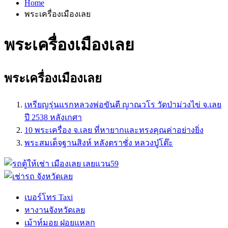
Home
พระเครื่องเมืองเลย
พระเครื่องเมืองเลย
พระเครื่องเมืองเลย
เหรียญรุ่นแรกหลวงพ่อขันตี ญาณวโร วัดป่าม่วงไข่ จ.เลย
ปี 2538 หลังเกศา
10 พระเครื่อง จ.เลย ที่หายากและทรงคุณค่าอย่างยิ่ง
พระสมเด็จฐานสิงห์ หลังตราชั่ง หลวงปู่โต๊ะ
เบอร์โทร Taxi
หางานจังหวัดเลย
เม้าท์มอย ฝอยแหลก