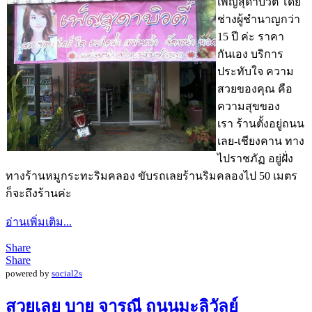
เพ็ญสุดาบิ้วตี้ โดย
ช่างผู้ชำนาญกว่า
15 ปี ค่ะ ราคา
กันเอง บริการ
ประทับใจ ความ
สวยของคุณ คือ
ความสุขของ
เรา
ร้านตั้งอยู่ถนน
เลย-เชียงคา
น ทาง
ไปราชภัฏ อยู่ฝั่ง
ทางร้านหมูกระทะริม
คลอง ขับรถเลยร้านริมคลองไป 50 เมตร
ก็จะถึงร้านค่ะ
อ่านเพิ่มเติม...
Share
Share
powered by
social2s
สวยเลย บาย จารณี ถนนมะลิวัลย์