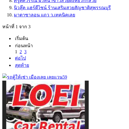
ครูศศวรรณ ผิวหน้าขาวสวยดังหยวกกล้วย
นิวลุ๊ค แฮร์ดีไซน์ ร้านเสริมสวยสัญชาติสุพรรณบุรี
มาตาซาลอน แถว ว.เทคนิคเลย
หน้าที่ 1 จาก 3
เริ่มต้น
ก่อนหน้า
1
2
3
ต่อไป
สุดท้าย