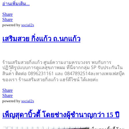
อ่านเพิ่มเติม...
Share
Share
powered by
social2s
เสริมสวย กิ่งแก้ว ถ.นกแก้ว
ร้านเสริมสวยกิ่งแก้ว
ศูนย์ความงามครบวงจร พบกับการ
ปฏิวัติ
รูปแบบการดูแลสุ
ขภาพผม ที่นี่จากกลุ่ม SP รับประกันใน
สินค
้า
ติดต่อ
0896231161 และ 0847892514
ละทางเพจเฟสบุ๊ค
ของเรา ร้านเสริมสวยกิ่
งแก้ว แฮร์ดีไซน์ ได้เลยค่ะ
Share
Share
powered by
social2s
เพ็ญสุดาบิ้วตี้ โดยช่างผู้ชำนาญกว่า 15 ปี