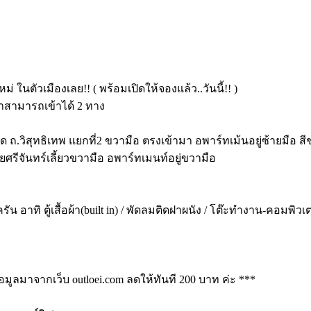
่ ในตัวเมืองเลย!! ( พร้อมเปิดให้จองแล้ว..วันนี้!! )
ข้าสามารถเข้าได้ 2 ทาง
 ถ.วิสุทธิเทพ แยกที่2 ขวามือ ตรงเข้ามา อพาร์ทเม้นอยู่ซ้ายมือ สี
ยศรีจันทร์เลี้ยวขวามือ อพาร์ทเมนท์อยู่ขวามือ
ทิ ตู้เสื้อผ้า(built in) / พัดลมติดฝาผนัง / โต๊ะทำงาน-คอมพิวเตอร์ /
อมูลมาจากเว็บ outloei.com ลดให้ทันที 200 บาท ค่ะ ***