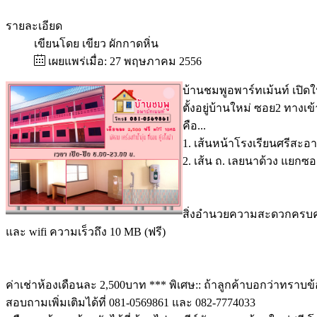
รายละเอียด
เขียนโดย
เขียว ผักกาดหิ่น
เผยแพร่เมื่อ: 27 พฤษภาคม 2556
บ้านชมพูอพาร์ทเม้นท์ เปิดใหม
ตั้งอยู่บ้านใหม่ ซอย2 ทางเ
คือ...
1. เส้นหน้าโรงเรียนศรีสะอาด
2. เส้น ถ. เลยนาด้วง แยกซอ
สิ่งอำนวยความสะดวกครบครัน อา
และ wifi ความเร็วถึง 10 MB (ฟรี)
ค่าเช่าห้องเดือนละ 2,500บาท *** พิเศษ:: ถ้าลูกค้าบอกว่าทราบข้
สอบถามเพิ่มเติมได้ที่ 081-0569861 และ 082-7774033