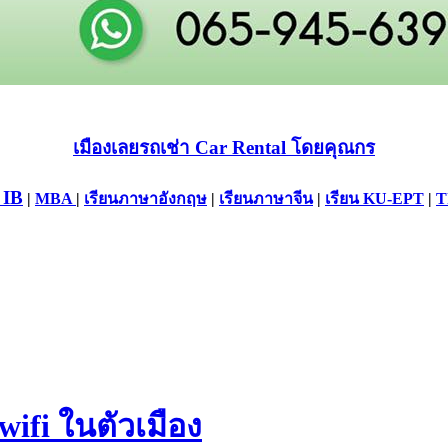
เมืองเลยรถเช่า Car Rental โดยคุณกร
 IB
|
MBA
|
เรียนภาษาอังกฤษ
|
เรียนภาษาจีน
|
เรียน KU-EPT
|
T
 wifi ในตัวเมือง