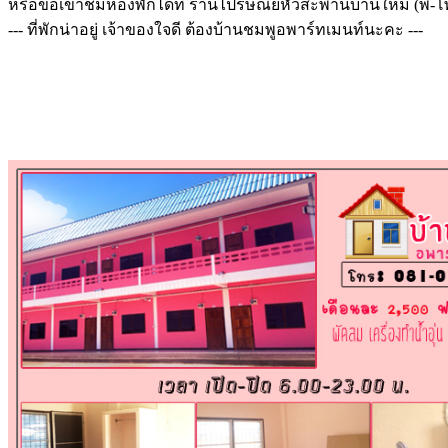
หรือขอเข้าชมห้องพักได้ที่ ร้านไปรษณีย์หัวสะพานบ้านใหม่ (พี-โ
--- ที่พักน่าอยู่ เจ้าของใจดี ต้องบ้านชมพูอพาร์ทเมนท์นะคะ ---