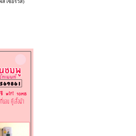
พส เซอร์วิส)