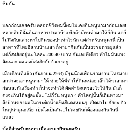
ชิมกัน
บอกก่อนเลยครับ ตลอดชีวิตผมนี้ผมไม่เคยกินหนูนามาก่อนเลย!
หลายสิบปีนั้นกินอาหารป่ามาบ้าง คือถ้ามีคนทำมาให้ก็กิน แต่ก็
ไม่ถึงกับแสวงหาไปกินของป่าเท่าไรนัก แต่สำหรับหนูนานี้ เป็น
อาหารที่ไทยอีสานบ้านเฮา ก็หามากินกันเป็นธรรมดาอยู่แล้ว
แต่ก็สงสัยอยู่นะ โลละ 200-400 ยาท กันเลยทีเดียว ทำไมมันแพง
จังเนอะ ผมเองก็สงสัยกับตัวเองอยู่
เมื่อเดือนที่แล้ว (กันยายน 2563) มีรุ่นน้องเพื่อนร่วมงาน โทรมาบ
อกว่าจะเอาหนูนามาให้ ช่วยให้พี่ทำให้กินหน่อย เอ๊า ได้ๆ เอามา
ก่อนละกันเรื่องทำ ก็น่าจะทำได้ ผัดห่าผัดเหวอะไรให้กิน มันก็
คงจะกินได้อยู่ละมั้ง .. ไม่กี่วัน หนูนา 4 ตัวใหญ่นั้นก็เดินทางมา
ถึงบ้านของผมในกระติกน้ำแข็งสีแดงหม่นๆ เปิดฝาไป อั่ยย่ะ ตัว
ใหญ่น่าดูนะเนี่ย เป็นไงเป็นกัน ..ไม่เคยกินก็ต้องลองกินวันนี้
แหละ
ข้อดีสำหรับหนูนา เมื่อเอามากินนะครับ