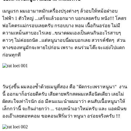
เมนูแรก ผมเอามาหมักเครื่องปรุงต่างๆ ล้วอบให้หม้อฝาอบ
ไฟฟ้า 1 ตัวใหญ่ ...เสร็จแล้วออกมาก บอกเลยครับ หนัง!!! โคตร
พ่อโคตรแม่กรอบเลยครับ กรอบบาง หอม เนื้อกินอร่อย ไม่มี
ความเหม็นสาบอะไรเลย ..ขนาดผมเองเป็นคนกินอะไรสาบๆ
คาวๆ ไม่ค่อยถนัด ..แต่หนูนาอบนี่ผมบอกเลย สวรรค์ชัดๆ ส่วน
หางของหนูมักจะหายไปก่อน เพราะ คนร่วมโต๊ะจะแย่งไปแดก
ก่อนทุกที
วันรุ่งขึ้น ผมลองซ้ำด้วยเมนูที่สอง คือ "ผัดกระเพราหนูนา" งาน
นี้ ออกมาก็อร่อยดีครับ เสียดายพริกสดผมเหลือนิดเดียว เลยไม่
ผัดสะใจเท่าไรนัก อ่อ มีคนแนะนำผมมาว่า คนสับเนื้อหนูนาให้
เล็กกว่านี้ จะกินง่ายกว่า ... รอบหน้าเอาใหม่ครับ และ แอดมินข
องเอ๊าเลยดอทคอม ขอคอนเฟิร์มว่า หนูนา อร่อยจริงครับ !!!