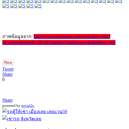
ภาพข้อมูลจาก:
http://www.bloggang.com/viewdiary.php?
id=karnoi&month=09-2012&date=04&group=60&gblog=102
Tweet
Share
0
Share
powered by
social2s