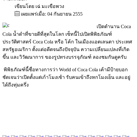
เขียนโดย
เฉ่ มะเขือพวง
เผยแพร่เมื่อ: 04 กันยายน 2555
เปิดตำนาน Coca
Cola น้ำดำที่ขายดีที่สุดในโลก เซ็ทนี้ไปเปิดพิพิธภัณฑ์
ประวัติศาสตร์ Coca Cola หรือ โค้ก ในเมืองเเอตเลนตา ประเทศ
สหรัฐอเมริกา ตั้งเเต่อดีตจนถึงปัจจุบัน ความเปลี่ยนเเปลงที่เกิด
ขึ้น เเละวิวัฒนาการ ของรูปทรงบรรจุภัณฑ์ ลองชมกันดูครับ
พิพิธภัณฑ์นี้ชื่อทางการว่า World of Coca Cola เค้ามีป้ายบอก
ชัดเจนว่าเปิดตั้งแต่เก้าโมงเช้า รับคนเข้าถึงหกโมงเย็น และอยู่
ได้ถึงทุ่มครึ่ง