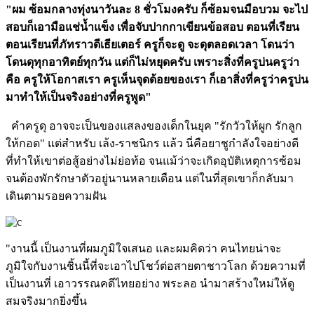
"ผม ซ้อมกลางทุ่งนาวันละ 8 ชั่วโมงครับ ก็ซ้อมจนมือบวม จะไป
สอบก็เอามือแช่น้ำแข็ง เพื่อจับปากกาเขียนข้อสอบ ตอนที่เรียน
ตอนเรียนที่ภัทราวดีเธียเตอร์ ครูก็จะดู จะดุตลอดเวลา โดนว่า
โดนดุทุกอาทิตย์ทุกวัน แต่ก็ไม่หยุดครับ เพราะสิ่งที่ครูบ่นครูว่า
คือ ครูให้โอกาสเรา ครูเห็นจุดด้อยของเรา ก็เอาสิ่งที่ครูว่าครูบ่น
มาทำให้เป็นจริงอย่างที่ครูพูด"
คำครูดุ อาจจะเป็นของแสลงของเด็กในยุค "รักวัวให้ผูก รักลูก
ให้กอด" แต่สำหรับ เล้ง-ราชนิกร แล้ว นี่คือยาชูกำลังใจอย่างดี
ที่ทำให้เขาต่อสู้อย่างไม่ย่อท้อ จนแม้ว่าจะเกิดอุบัติเหตุการซ้อม
จนต้องพักรักษาตัวอยู่นานหลายเดือน แต่ในที่สุดเขาก็กลับมา
เดินตามรอยความฝัน
"งานนี้ เป็นงานที่ผมภูมิใจเสนอ และผมคิดว่า คนไทยน่าจะ
ภูมิใจกับงานชิ้นนี้ที่จะเอาไปโชว์ต่อสายตาชาวโลก ด้วยความที่
เป็นงานที่ เอาวรรณคดีไทยอย่าง พระลอ นำมาสร้างใหม่ให้ดู
สมจริงมากยิ่งขึ้น