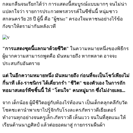
กลมกลืนจนเรียกได้ว่า การแสดงนี้สมบูรณ์แบบมากๆ จนไม่น่า
แปลกใจว่า รายการประกวดพรสวรรค์ในซีซั่นนี้ หนุ่มชาว
สกลนครวัย 28 ปี ผู้นี้ คือ "ผู้ชนะ" ครองใจมหาชนอย่างไร้ข้อ
กังขาให้ดราม่ากันหลังเวที
"การแสดงชุดนี้แลกมาด้วยชีวิต"
ในความหมายหนึ่งของพิธีกร
ผู้มากความสามารถพูดคือ มันหมายถึง หากพลาด อาจจะ
ประสบกับอันตราย
แต่ ในอีกความหมายหนึ่ง มันหมายถึง ก่อนที่จะเป็นโชว์เพียงไม่
กี่นาที เล้ง-ราชนิกร ได้เคี่ยวกรำ "ชีวิต" ของตัวเอง ในการถัก
ทอมาสเตอร์พีซชิ้นนี้ ให้ "โดนใจ" คนหมู่มาก
ซึ่งไม่ง่ายเลย...
จาก เด็กน้อย ผู้มีชีวิตอยู่กับท้องไร่ท้องนา เป็นเด็กคลุกคลีกับวัด
โชคชะตานำพาเขาไปรู้จักกับโรงละครภัทราวดีเธียเตอร์
ทำงานทุกอย่างจนครูเล็ก-ภัทราวดี เห็นแวว จนในที่สุดแนะให้
เรียนด้านนาฏศิลป์ แล้วต่อยอดมาสู่ กายกรรมผืนผ้า