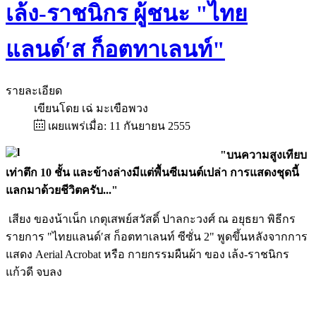
เล้ง-ราชนิกร ผู้ชนะ "ไทย
แลนด์′ส ก็อตทาเลนท์"
รายละเอียด
เขียนโดย
เฉ่ มะเขือพวง
เผยแพร่เมื่อ: 11 กันยายน 2555
"บนความสูงเทียบ
เท่าตึก 10 ชั้น และข้างล่างมีแต่พื้นซีเมนต์เปล่า การแสดงชุดนี้
แลกมาด้วยชีวิตครับ..."
เสียง ของน้าเน็ก เกตุเสพย์สวัสดิ์ ปาลกะวงศ์ ณ อยุธยา พิธีกร
รายการ "ไทยแลนด์′ส ก็อตทาเลนท์ ซีซั่น 2" พูดขึ้นหลังจากการ
แสดง Aerial Acrobat หรือ กายกรรมผืนผ้า ของ เล้ง-ราชนิกร
แก้วดี จบลง