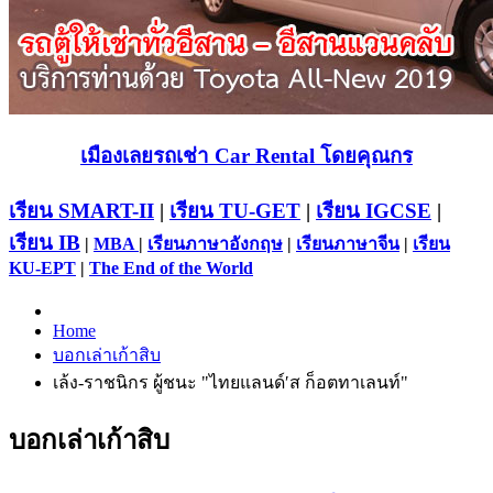
เมืองเลยรถเช่า Car Rental โดยคุณกร
เรียน SMART-II
|
เรียน TU-GET
|
เรียน IGCSE
|
เรียน IB
|
MBA
|
เรียนภาษาอังกฤษ
|
เรียนภาษาจีน
|
เรียน
KU-EPT
|
The End of the World
Home
บอกเล่าเก้าสิบ
เล้ง-ราชนิกร ผู้ชนะ "ไทยแลนด์′ส ก็อตทาเลนท์"
บอกเล่าเก้าสิบ