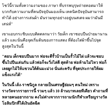
โชว์นี้รวมทั้งความงามของ ภาษา ที่บรรพบุรุษถ่ายทอดมาให้
บวกกับความงามที่คนปัจจุบันมองเห็น เทคนิคปัจจุบันสามารถ
ทำได้ อย่างการเล่นผ้า มันรวมทุกอย่างอยู่บนสเตจ ผมว่ามันมี
เสน่ห์"
เขาแอบกระซิบแบบติดตลกมาว่า วัยเด็ก เขาชอบปีนป่ายมานาน
แล้ว และนั่นคือจุดเริ่มต้นของการแสดง ที่ต้องไต่ผ้าขึ้นไปจุด
สูงสุดในวันนี้
"ตอน เด็กชอบปีนมาก พ่อจะตีรั้วบ้านเป็นรั้วไม้ไผ่ แล้วจะชอบ
ขึ้นไปปีนเล่นกัน แล้วพ่อก็จะวิ่งไล่ตี สุดท้าย พ่อห้ามไม่ไหว พ่อก็
เลยผูกไม้ให้แขวนใต้ต้นมะม่วง นั่นล่ะครับ ที่จุดประกายให้ผม
แข็งแรงได้"
ในวันนี้ เล้ง-ราชนิกูล กลายเป็นเศรษฐีย่อมๆ คนใหม่ เพราะ
รางวัลจากรายการนี้ รวมๆ แล้ว 10 ล้านบาทเลยทีเดียว คำถามที่
หลายคนอยากถาม คงไม่ต่างจากการถามนักกีฬาเหรียญรางวัล
โอลิมปิกที่ได้เงินอัดฉีด