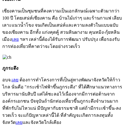
เชียงคานเป็นชุมชนที่คงความเป็นเอกลักษณ์เฉพาะตัวมากว่า
100 ปี โดยเสน่ห์เชียงคาน คือ บ้านไม้เก่าๆ และร้านกาแฟ เลียบ
เลาะแนวน้ำโขง จนเกิดเป็นเสน่ห์และความลงตัวในแบบฉบับ
ของเชียงคาน อีกทั้ง แก่งคุดคู้ สวนหินผางาม คุนหมิง-กุ้ยหลิน
เมือง
เลย
ฯลฯ เหล่านี้ต้องได้รับการพัฒนา ปรับปรุง เพื่อรองรับ
การท่องเที่ยวที่คาดว่าจะโตอย่างรวดเร็ว
ภูกระดึง
อบจ.
เลย
ต้องการทำโครงการที่เป็นลู่ทางพัฒนาจังหวัดให้ก้าว
ไกล นั่นคือ "กระเช้าไฟฟ้าขึ้นภูกระดึง" ที่ได้ศึกษาแนวทางการ
บริหารมานับสิบปี แต่ได้ชะลอไว้เนื่องจากมีการต่อต้านจาก
องค์กรเอกชน ปัจจุบันถ้านักท่องเที่ยวขึ้นภูกระดึงจำนวนมาก
ที่พักรับไม่ไหวแน่ มีปัญหากับธรรมชาติ แต่ถ้ามีกระเช้าขึ้น-ลง
รวดเร็ว จะแก้ปัญหาเหล่านี้ได้ ที่สำคัญจะเกิดการลงทุนทั้ง
จังหวัด
เลย
และจังหวัดใกล้เคียง