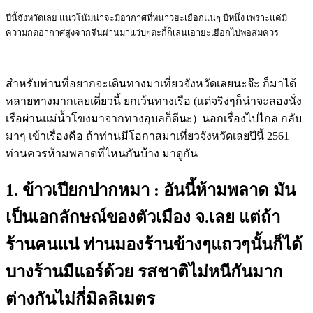
ปีนี้จังหวัดเลย แนวโน้มน่าจะมีอากาศที่หนาวยะเยือกแน่ๆ ปีหนึ่ง เพราะแค่มี
ความกดอากาศสูงจากจีนผ่านมาแว่บๆตะกี้ก็เล่นเอายะเยือกไปพอสมควร
สำหรับท่านที่อยากจะเดินทางมาเที่ยวจังหวัดเลยนะจ๊ะ ก็มาได้
หลายทางมากเลยเดี๋ยวนี้ ยกเว้นทางเรือ (แต่จริงๆก็น่าจะลองนั่ง
เรือผ่านแม่น้ำโขงมาจากทางอุบลก็ดีนะ) นอกเรื่องไปไกล กลับ
มาๆ เข้าเรื่องคือ ถ้าท่านมีโอกาสมาเที่ยวจังหวัดเลยปีนี้ 2561
ท่านควรห้ามพลาดที่ไหนกันบ้าง มาดูกัน
1. ข้าวเปียกปากหมา :
อันนี้ห้ามพลาด มัน
เป็นเอกลักษณ์ของตัวเมือง จ.เลย แต่ถ้า
ร้านคนแน่ ท่านมองร้านข้างๆแถวๆนั้นก็ได้
บางร้านมีแอร์ด้วย รสชาติไม่หนีกันมาก
ต่างกันไม่กี่มิลลิเมตร