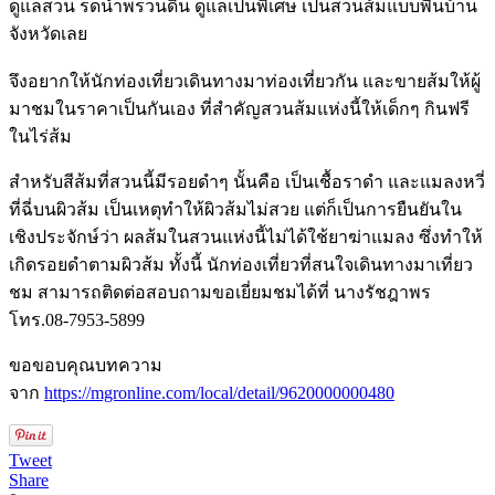
ดูแลสวน รดน้ำพรวนดิน ดูแลเป็นพิเศษ เป็นสวนส้มแบบพื้นบ้าน
จังหวัดเลย
จึงอยากให้นักท่องเที่ยวเดินทางมาท่องเที่ยวกัน และขายส้มให้ผู้
มาชมในราคาเป็นกันเอง ที่สำคัญสวนส้มแห่งนี้ให้เด็กๆ กินฟรี
ในไร่ส้ม
สำหรับสีส้มที่สวนนี้มีรอยดำๆ นั้นคือ เป็นเชื้อราดำ และแมลงหวี่
ที่ฉี่บนผิวส้ม เป็นเหตุทำให้ผิวส้มไม่สวย แต่ก็เป็นการยืนยันใน
เชิงประจักษ์ว่า ผลส้มในสวนแห่งนี้ไม่ได้ใช้ยาฆ่าแมลง ซึ่งทำให้
เกิดรอยดำตามผิวส้ม ทั้งนี้ นักท่องเที่ยวที่สนใจเดินทางมาเที่ยว
ชม สามารถติดต่อสอบถามขอเยี่ยมชมได้ที่ นางรัชฎาพร
โทร.08-7953-5899
ขอขอบคุณบทความ
จาก
https://mgronline.com/local/detail/9620000000480
Tweet
Share