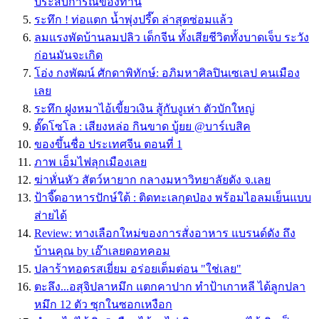
ประสบการณ์ของท่าน
ระทึก ! ท่อแตก น้ำพุ่งปรี๊ด ล่าสุดซ่อมแล้ว
ลมแรงพัดบ้านลมปลิว เด็กจีน ทั้งเสียชีวิตทั้งบาดเจ็บ ระวัง
ก่อนมันจะเกิด
โอ่ง กงพัฒน์ ศักดาพิทักษ์: อภิมหาศิลปินเซเลป คนเมือง
เลย
ระทึก ฝูงหมาไอ้เขี้ยวเงิน สู้กับงูเห่า ตัวบักใหญ่
ตั๊ดโซโล : เสียงหล่อ กินขาด บู้ยย @บาร์เบสิค
ของขึ้นชื่อ ประเทศจีน ตอนที่ 1
ภาพ เอ็มไฟลุกเมืองเลย
ฆ่าหั่นหัว สัตว์หายาก กลางมหาวิทยาลัยดัง จ.เลย
ป้าจี๊ดอาหารปักษ์ใต้ : ติดทะเลกุดป่อง พร้อมไอลมเย็นแบบ
ส่ายได้
Review: ทางเลือกใหม่ของการสั่งอาหาร แบรนด์ดัง ถึง
บ้านคุณ by เอ๊าเลยดอทคอม
ปลาร้าทอดรสเยี่ยม อร่อยเต็มต่อน "ใช่เลย"
ตะลึง...อสุจิปลาหมึก แตกคาปาก ทำป้าเกาหลี ได้ลูกปลา
หมึก 12 ตัว ซุกในซอกเหงือก