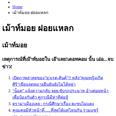
Home
เม้าท์มอย ฝอยแหลก
เม้าท์มอย ฝอยแหลก
เม้าท์มอย
เหตุการณ์ที่เม๊าท์มอยใน เอ๊าเลย!เดอทคอม นั้น เอ่อ...จบ
ข่าว!
เปิดภาพล่าสุดของ”ยุวเรต-สันต์”!! หลัง”คุณหญิงเกิด
ศิริ”เขียนจดหมายยืนยันยังไม่ได้หย่า
“น็อต” แจ้งความกลับ จยย.ขับรถประมาท อ้างต่อยหน้า
เพื่อป้องกันตัว คู่กรณีมีท่าทีต่อสู้
ดราม่าเมืองเลย : กรณีศึกษาเรื่อง ตะขบไม่แดง
คุณเคยมีหัวหน้าที่......ที่สุดได้แค่ไหนกัน ร่วมแชร์