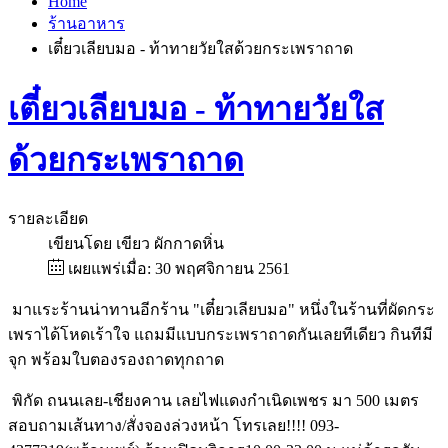
Home
ร้านอาหาร
เตี๋ยวเลียบมอ - ท้าทายวัยใสด้วยกระเพราถาด
เตี๋ยวเลียบมอ - ท้าทายวัยใส
ด้วยกระเพราถาด
รายละเอียด
เขียนโดย
เขียว ผักกาดหิ่น
เผยแพร่เมื่อ: 30 พฤศจิกายน 2561
มาแระร้านน่าทานอีกร้าน "เตี๋ยวเลียบมอ" หนึ่งในร้านที่ผัดกระ
เพราได้โหดเร้าใจ แถมมีแบบกระเพราถาดกันเลยทีเดียว กินทีมี
จุก พร้อมใบตองรองถาดทุกถาด
พิกัด ถนนเลย-เชียงคาน เลยไฟแดงกำเนิดเพชร มา 500 เมตร
สอบถามเส้นทาง/สั่งจองล่วงหน้า โทรเลย!!!! 093-