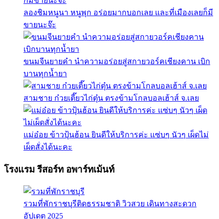
ลองชิมหนูนา หนูพุก อร่อยมากบอกเลย และที่เมืองเลยก็มี
ขายนะจ๊ะ
ขนมจีนยายคำ นำความอร่อยสู่สกายวอร์คเชียงคาน เบิก
บานทุกน้ำยา
สามชาย ก๋วยเตี๊ยวไก่ตุ๋น ตรงข้ามโกลบอลเฮ้าส์ จ.เลย
แม่อ๋อย ข้าวปุ้นฮ้อน ยินดีให้บริการค่ะ แซ่บๆ นัวๆ เผ็ดไม่
เผ็ดสั่งได้นะคะ
โรงแรม รีสอร์ท อพาร์ทเม้นท์
รวมที่พักราชบุรีติดธรรมชาติ วิวสวย เดินทางสะดวก
อัปเดต 2025