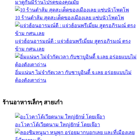
มาดูกันมีร้านโปรดของคุณมั้ย
10 ร้านตำส้ม สุดสะเด็ดของเมืองเลย แซ่บนัวโพดโพ
แจ่วฮ้อนอารมณ์ดี : แจ่วฮ้อนพรีเมี่ยม สูตรอภิรมณ์ ตรง
ข้าม กศน.เลย
อิ่มแน่นๆ ไม่จำกัดเวลา กับชาบูอินดี้ จ.เลย อร่อยแบบไม่
ต้องดังเตาถ่าน
ร้านอาหารเล็กๆ สายเก๋า
อะโวคาโด้เวียดนาม ใหญ่ยักษ์ โดยเจ๊อา