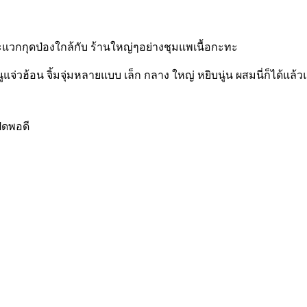
ละแวกกุดป่องใกล้กับ ร้านใหญ่ๆอย่างชุมแพเนื้อกะทะ
แจ่วฮ้อน จิ้มจุ่มหลายแบบ เล็ก กลาง ใหญ่ หยิบนู่น ผสมนี่ก็ได้แล้
ิดพอดี