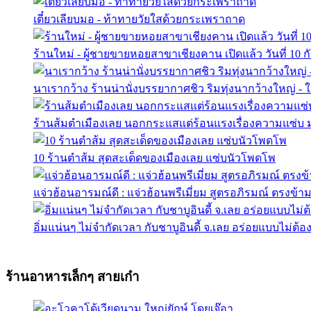
เตี๋ยวเลียบมอ - ท้าทายวัยใสด้วยกระเพราถาด
ร้านใหม่ - ผู้ชายขายหอยสาขาเชียงคาน เปิดแล้ว วันที่ 10 กั
นาเรากว้าง ร้านน่านั่งบรรยากาศชิว ริมทุ่งนากว้างใหญ่ - ใ
ร้านส้มตำเมืองเลย นอกกระแสแต่ร้อนแรงเรื่องความแซ่บ ม
10 ร้านตำส้ม สุดสะเด็ดของเมืองเลย แซ่บนัวโพดโพ
แจ่วฮ้อนอารมณ์ดี : แจ่วฮ้อนพรีเมี่ยม สูตรอภิรมณ์ ตรงข้า
อิ่มแน่นๆ ไม่จำกัดเวลา กับชาบูอินดี้ จ.เลย อร่อยแบบไม่ต้อ
ร้านอาหารเล็กๆ สายเก๋า