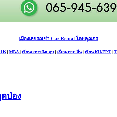
เมืองเลยรถเช่า Car Rental โดยคุณกร
 IB
|
MBA
|
เรียนภาษาอังกฤษ
|
เรียนภาษาจีน
|
เรียน KU-EPT
|
T
ุดป่อง