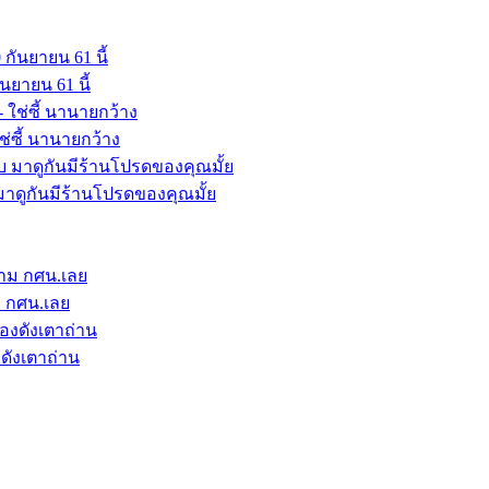
นยายน 61 นี้
ช่ซี้ นานายกว้าง
าดูกันมีร้านโปรดของคุณมั้ย
ม กศน.เลย
งดังเตาถ่าน