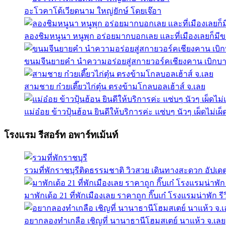
อะโวคาโด้เวียดนาม ใหญ่ยักษ์ โดยเจ๊อา
ลองชิมหนูนา หนูพุก อร่อยมากบอกเลย และที่เมืองเลยก็มี
ขนมจีนยายคำ นำความอร่อยสู่สกายวอร์คเชียงคาน เบิกบา
สามชาย ก๋วยเตี๊ยวไก่ตุ๋น ตรงข้ามโกลบอลเฮ้าส์ จ.เลย
แม่อ๋อย ข้าวปุ้นฮ้อน ยินดีให้บริการค่ะ แซ่บๆ นัวๆ เผ็ดไม่เผ็
โรงแรม รีสอร์ท อพาร์ทเม้นท์
รวมที่พักราชบุรีติดธรรมชาติ วิวสวย เดินทางสะดวก อัปเด
มาพักเด้อ 21 ที่พักเมืองเลย ราคาถูก กิ๊บเก๋ โรงแรมน่าพัก ร
อยากลองทำเกลือ เชิญที่ นานาธานีโฮมสเตย์ นาแห้ว จ.เลย