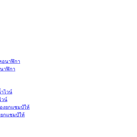
หอนาฬิกา
ไวน์
องยกแชมป์ให้