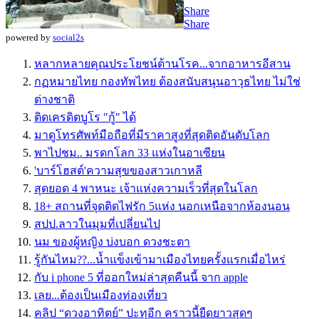
Share
Share
powered by
social2s
หลากหลายคุณประโยชน์ต้านโรค...จากอาหารอีสาน
กฏหมายไทย กองทัพไทย ต้องสนับสนุนอาวุธไทย ไม่ใช่
ต่างชาติ
ติดเครดิตบูโร "กู้" ได้
มาดูโทรศัพท์มือถือที่มีราคาสูงที่สุดติดอันดับโลก
พาไปชม.. มรดกโลก 33 แห่งในอาเซียน
'บาร์โฮสต์'ความสุขของสาวเกาหลี
สุดยอด 4 พาหนะ เจ้าแห่งความเร็วที่สุดในโลก
18+ สถานที่จุดติดไฟรัก 5แห่ง นอกเหนือจากห้องนอน
สปป.ลาวในมุมที่เปลี่ยนไป
นม ของผู้หญิง บ่งบอก ดวงชะตา
รู้กันไหม??...น้ำแข็งเข้ามาเมืองไทยครั้งแรกเมื่อไหร่
กับ i phone 5 ที่ออกใหม่ล่าสุดคืนนี้ จาก apple
เลย...ต้องเป็นเมืองท่องเที่ยว
คลิป “ดวงอาทิตย์” ปะทุอีก คราวนี้ยืดยาวสุดๆ