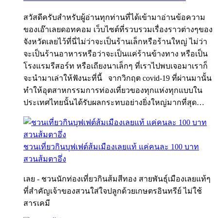
สวัสดีครับสำหรับผู้อ่านทุกท่านที่ได้เข้ามาอ่านข้อความ
ของเอ๊าเลยดอทคอม เว็บไซต์ที่รวบรวมเรื่องราวต่างๆของ
จังหวัดเลยไว้ที่นี่ไม่ว่าจะเป็นร้านเล็กหรือร้านใหญ่ ไม่ว่า
จะเป็นร้านอาหารหรือว่าจะเป็นแค่ร้านข้างทาง หรือเป็น
โรงแรมรีสอร์ท หรือเถียงนาเล็กๆ ที่เราไปพบเจอมาเราก็
จะนำมาเล่าให้ฟังนะที่นี้ จากวิกฤต covid-19 ที่ผ่านมานั้น
ทำให้อุตสาหกรรมการท่องเที่ยวของทุกแห่งทุกแบบใน
ประเทศไทยนั้นได้รับผลกระทบอย่างยิ่งใหญ่มากที่สุด…
ชวนเที่ยวกินบุฟเฟต์ส้มเมืองเลยแท้ แค่คนละ 100 บาท
สวนส้มตาอึ่ง
เลย - ชวนนักท่องเที่ยวกินส้มสีทอง สายพันธุ์เมืองเลยแท้ๆ
ที่สำคัญเจ้าของสวนใส่ใจปลูกด้วยเกษตรอินทรีย์ ไม่ใช้
สารเคมี