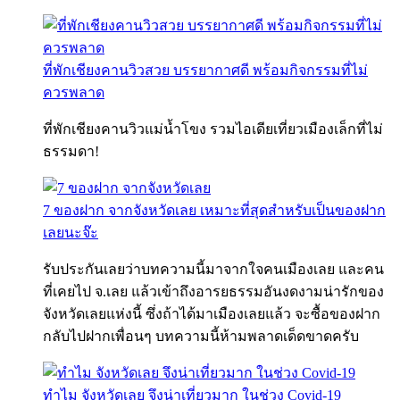
ที่พักเชียงคานวิวสวย บรรยากาศดี พร้อมกิจกรรมที่ไม่
ควรพลาด
ที่พักเชียงคานวิวแม่น้ำโขง รวมไอเดียเที่ยวเมืองเล็กที่ไม่
ธรรมดา!
7 ของฝาก จากจังหวัดเลย เหมาะที่สุดสำหรับเป็นของฝาก
เลยนะจ๊ะ
รับประกันเลยว่าบทความนี้มาจากใจคนเมืองเลย และคน
ที่เคยไป จ.เลย แล้วเข้าถึงอารยธรรมอันงดงามน่ารักของ
จังหวัดเลยแห่งนี้ ซึ่งถ้าได้มาเมืองเลยแล้ว จะซื้อของฝาก
กลับไปฝากเพื่อนๆ บทความนี้ห้ามพลาดเด็ดขาดครับ
ทำไม จังหวัดเลย จึงน่าเที่ยวมาก ในช่วง Covid-19