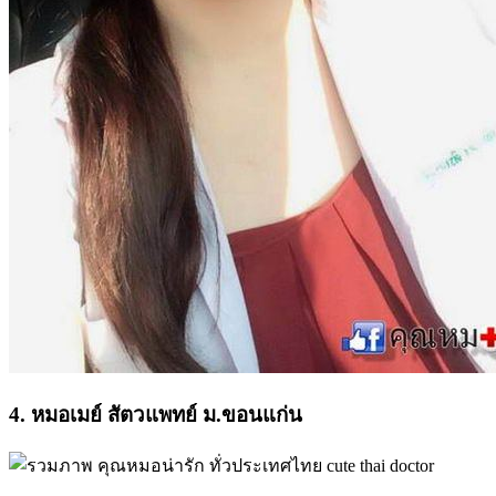
4. หมอเมย์ สัตวแพทย์ ม.ขอนแก่น